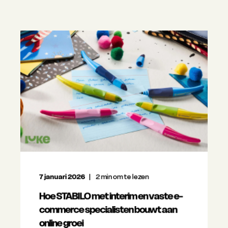
7 januari 2026
2
min om te lezen
Hoe STABILO met interim en vaste e-
commerce specialisten bouwt aan
online groei