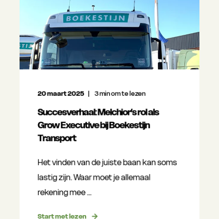
20 maart 2025
3
min om te lezen
Succesverhaal: Melchior’s rol als
Grow Executive bij Boekestijn
Transport
Het vinden van de juiste baan kan soms
lastig zijn. Waar moet je allemaal
rekening mee ...
Start met lezen