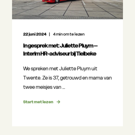
22 juni 2024
4
min om te lezen
In gesprek met: Juliette Pluym –
Interim HR-adviseur bij Tielbeke
We spreken met Juliette Pluym uit
Twente. Ze is 37, getrouwd en mama van
twee meisjes van ...
Start met lezen