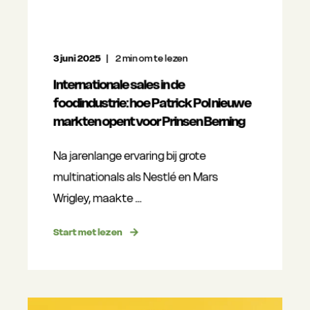
3 juni 2025
2
min om te lezen
Internationale sales in de
foodindustrie: hoe Patrick Pol nieuwe
markten opent voor Prinsen Berning
Na jarenlange ervaring bij grote
multinationals als Nestlé en Mars
Wrigley, maakte ...
Start met lezen