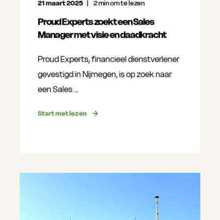
21 maart 2025
2
min om te lezen
Proud Experts zoekt een Sales
Manager met visie en daadkracht
Proud Experts, financieel dienstverlener
gevestigd in Nijmegen, is op zoek naar
een Sales ...
Start met lezen