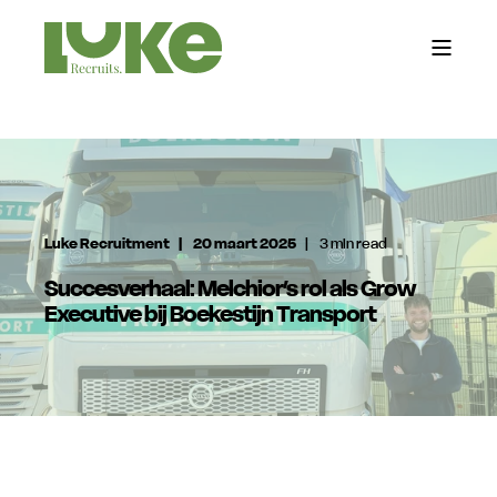
Luke Recruitment
20 maart 2025
3 min read
Succesverhaal: Melchior’s rol als Grow
Executive bij Boekestijn Transport