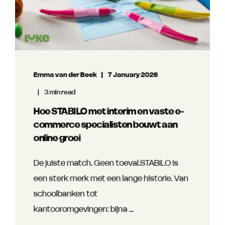
Emma van der Beek
7 January 2026
3 min read
Hoe STABILO met interim en vaste e-
commerce specialisten bouwt aan
online groei
De juiste match. Geen toeval.STABILO is
een sterk merk met een lange historie. Van
schoolbanken tot
kantooromgevingen: bijna ...