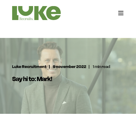
Luke Recruitment
9 november 2022
1 min read
Say hi to: Mark!