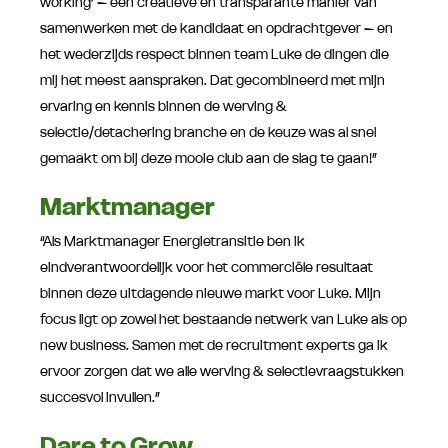
working’ – een creatieve en transparante manier van
samenwerken met de kandidaat en opdrachtgever – en
het wederzijds respect binnen team Luke de dingen die
mij het meest aanspraken. Dat gecombineerd met mijn
ervaring en kennis binnen de werving &
selectie/detachering branche en de keuze was al snel
gemaakt om bij deze mooie club aan de slag te gaan!”
Marktmanager
“Als Marktmanager Energietransitie ben ik
eindverantwoordelijk voor het commerciële resultaat
binnen deze uitdagende nieuwe markt voor Luke. Mijn
focus ligt op zowel het bestaande netwerk van Luke als op
new business. Samen met de recruitment experts ga ik
ervoor zorgen dat we alle werving & selectievraagstukken
succesvol invullen.”
Dare to Grow