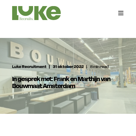
Luke Recruitment
31 oktober 2022
8 min read
In gesprek met: Frank en Marthijn van
Bouwmaat Amsterdam