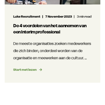
Luke Recruitment
7 November 2023
3 min read
De 4 voordelen van het aannemen van
een Interim professional
De meeste organisaties zoeken medewerkers
die zich binden, onderdeel worden van de
organisatie en meewerken aan de cultuur. ...
Start met lezen