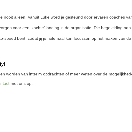
uke nooit alleen. Vanuit Luke word je gesteund door ervaren coaches
va
 zorgen voor een ‘zachte’ landing in de organisatie.
Die begeleiding aan 
-to-speed bent, zodat jij je helemaal kan focussen op het maken van de 
ty!
en worden van interim opdrachten of meer weten over de mogelijkhede
ntact
met ons op
.