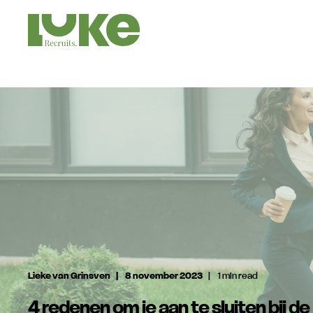
Lieke van Grinsven
8 november 2023
1 min read
4 redenen om je aan te sluiten bij de