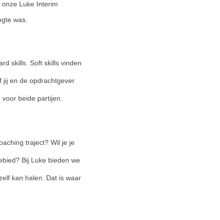
j onze Luke Interim
ogte was.
skills. Soft skills vinden
 jij en de opdrachtgever
oor beide partijen.
aching traject? Wil je je
gebied? Bij Luke bieden we
zelf kan halen. Dat is waar