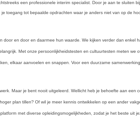
tstreeks een professionele interim specialist. Door je aan te sluiten bi
jg je toegang tot bepaalde opdrachten waar je anders niet van op de ho
door en door en daarmee hun waarde. We kijken verder dan enkel hard 
langrijk. Met onze persoonlijkheidstesten en cultuurtesten meten we of
kken, elkaar aanvoelen en snappen. Voor een duurzame samenwerking v
werk. Maar je bent nooit uitgeleerd. Wellicht heb je behoefte aan een co
 hoger plan tillen? Of wil je meer kennis ontwikkelen op een ander vak
splatform met diverse opleidingsmogelijkheden, zodat je het beste uit je