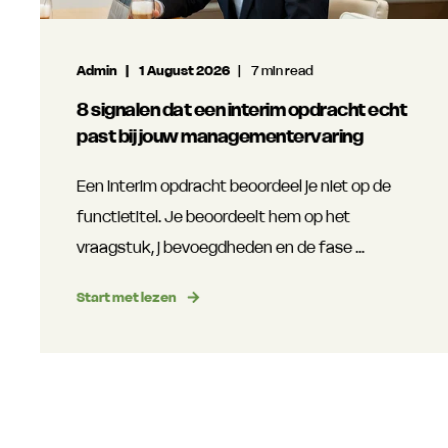
Admin
1 August 2026
7 min read
8 signalen dat een interim opdracht echt
past bij jouw managementervaring
Een interim opdracht beoordeel je niet op de
functietitel. Je beoordeelt hem op het
vraagstuk, j bevoegdheden en de fase ...
Start met lezen