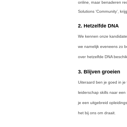
online, maar benaderen rech
Solutions ‘Community’, kri
2. Hetzelfde DNA
We kennen onze kandidaten 
we namelijk eveneens zo be
over hetzelfde DNA beschi
3. Blijven groeien
Uiteraard ben je goed in je 
leiderschap skills naar een
je een uitgebreid opleiding
het bij ons om draait.