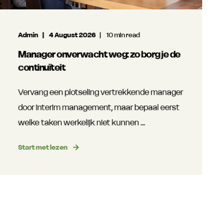
Admin
4 August 2026
10 min read
Manager onverwacht weg: zo borg je de
continuïteit
Vervang een plotseling vertrekkende manager
door interim management, maar bepaal eerst
welke taken werkelijk niet kunnen ...
Start met lezen